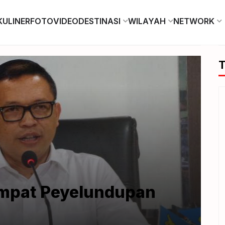
KULINER
FOTO
VIDEO
DESTINASI
WILAYAH
NETWORK
T
mpat Peyelundupan