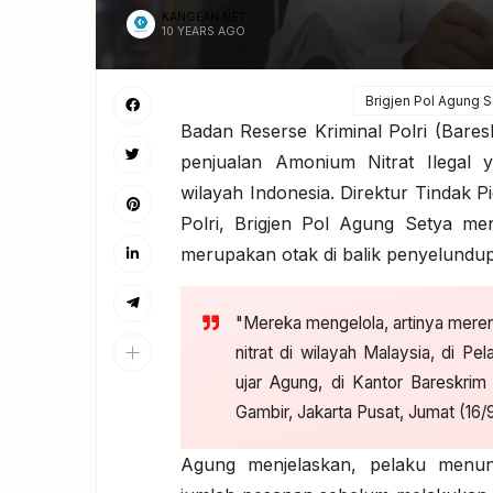
KANGEAN.NET
10 YEARS AGO
Brigjen Pol Agung S
Badan Reserse Kriminal Polri (Bare
penjualan Amonium Nitrat Ilegal 
wilayah Indonesia. Direktur Tindak 
Polri, Brigjen Pol Agung Setya me
merupakan otak di balik penyelundup
"Mereka mengelola, artinya mere
nitrat di wilayah Malaysia, di Pe
ujar Agung, di Kantor Bareskrim
Gambir, Jakarta Pusat, Jumat (16/
Agung menjelaskan, pelaku menun