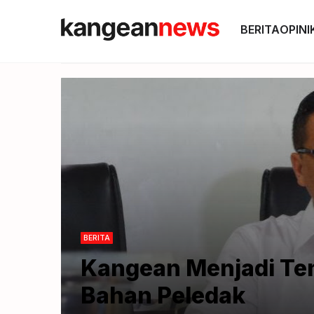
BERITA
OPINI
BERITA
Kangean Menjadi Te
Bahan Peledak