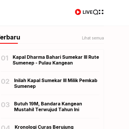
LIVE
erbaru
Lihat semua
01
Kapal Dharma Bahari Sumekar III Rute
Sumenep - Pulau Kangean
02
Inilah Kapal Sumekar III Milik Pemkab
Sumenep
03
Butuh 19M, Bandara Kangean
Mustahil Terwujud Tahun Ini
04
Kronologi Curas Berujung