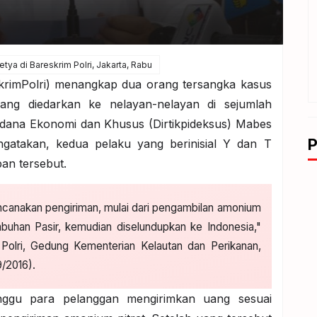
etya di Bareskrim Polri, Jakarta, Rabu
skrimPolri) menangkap dua orang tersangka kasus
yang diedarkan ke nelayan-nelayan di sejumlah
Pidana Ekonomi dan Khusus (Dirtikpideksus) Mabes
P
ngatakan, kedua pelaku yang berinisial Y dan T
an tersebut.
ncanakan pengiriman, mulai dari pengambilan amonium
labuhan Pasir, kemudian diselundupkan ke Indonesia,"
 Polri, Gedung Kementerian Kelautan dan Perikanan,
9/2016).
ggu para pelanggan mengirimkan uang sesuai